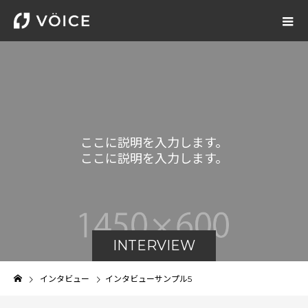
こ
こ
に
説
明
を
入
力
し
ま
す
。
こ
こ
に
説
明
を
入
力
し
ま
す
。
INTERVIEW
インタビュー
インタビューサンプル5