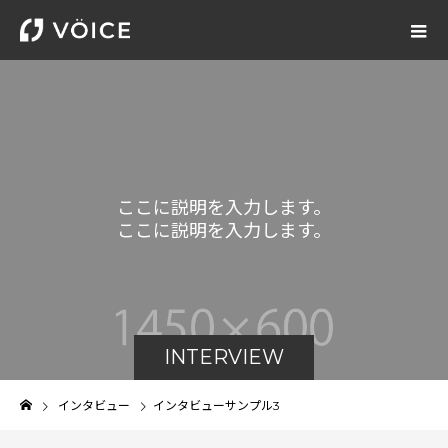
こ
こ
に
説
明
を
入
力
し
ま
す
。
こ
こ
に
説
明
を
入
力
し
ま
す
。
INTERVIEW
インタビュー
インタビューサンプル3